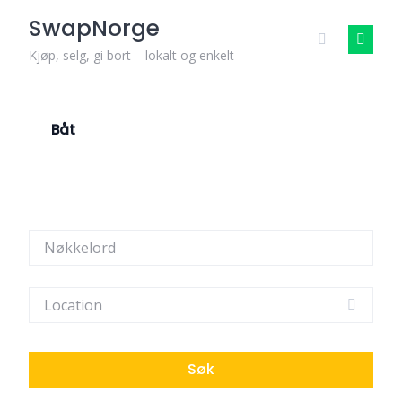
Skip
SwapNorge
to
content
Kjøp, selg, gi bort – lokalt og enkelt
Båt
Søk